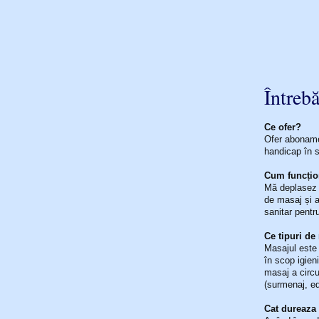
Întrebă
Ce ofer?
Ofer abonamen
handicap în s
Cum funcți
Mă deplasez l
de masaj și a
sanitar pentru
Ce tipuri de
Masajul este 
în scop igien
masaj a circu
(surmenaj, ed
Cat dureaza