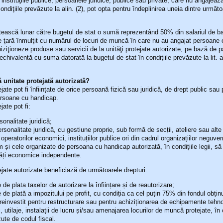
şi instituţiile publice, persoanele juridice, publice sau private, care nu angajea
ondiţiile prevăzute la alin. (2), pot opta pentru îndeplinirea uneia dintre următo
tească lunar către bugetul de stat o sumă reprezentând 50% din salariul de 
e ţară înmulţit cu numărul de locuri de muncă în care nu au angajat persoane
iziţioneze produse sau servicii de la unităţi protejate autorizate, pe bază de pa
chivalentă cu suma datorată la bugetul de stat în condiţiile prevăzute la lit. a
unitate protejată autorizată?
ejate pot fi înființate de orice persoană fizică sau juridică, de drept public sau 
rsoane cu handicap.
jate pot fi:
sonalitate juridică;
ersonalitate juridică, cu gestiune proprie, sub formă de secții, ateliere sau alte 
 operatorilor economici, instituțiilor publice ori din cadrul organizațiilor neguv
 și cele organizate de persoana cu handicap autorizată, în condițiile legii, s
tăți economice independente.
tejate autorizate beneficiază de următoarele drepturi:
e de plata taxelor de autorizare la înființare și de reautorizare;
e de plată a impozitului pe profit, cu condiția ca cel puțin 75% din fondul obținu
 reinvestit pentru restructurare sau pentru achiziționarea de echipamente tehn
, utilaje, instalații de lucru și/sau amenajarea locurilor de muncă protejate, în c
ute de codul fiscal.