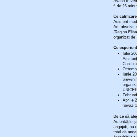
Având în vede
fi de 25 minu
Ce calificar
Asistent medi
Am absolvit cu
(Regina Elis
organizat de 
Ce experien
Iulie 20
Asistenț
Copilulu
Octombri
Iunie 2
prevenir
organiza
UNICEF
Februar
Aprilie 
nevăzîto
De ce să aleg
Autorităţile ş
angajaţi, au 
total de angaj