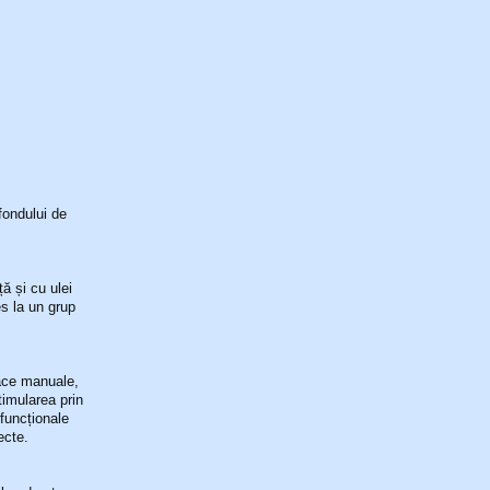
fondului de
ă și cu ulei
s la un grup
oace manuale,
timularea prin
 funcționale
ecte.