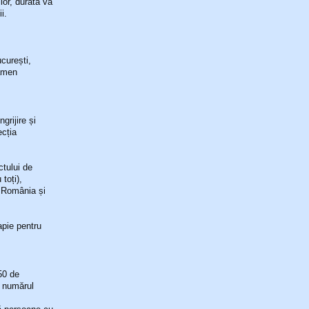
lor, durata va
i.
ucurești,
xamen
grijire și
ecția
tului de
toți),
n România și
apie pentru
 50 de
n numărul