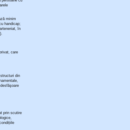
ză persoane cu
arele
bază minim
 cu handicap;
rteneriat, în
).
privat, care
structuri din
ernamentale,
ă desfăşoare
t prin scutire
ologice,
ondițiile