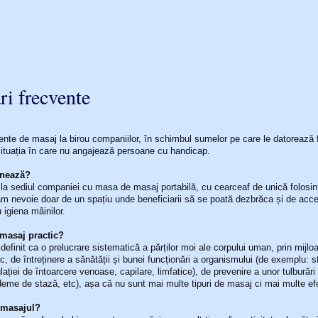
ri frecvente
te de masaj la birou companiilor, în schimbul sumelor pe care le datorează 
ituația în care nu angajează persoane cu handicap.
onează?
a sediul companiei cu masa de masaj portabilă, cu cearceaf de unică folosinț
m nevoie doar de un spațiu unde beneficiarii să se poată dezbrăca și de acce
 igiena mâinilor.
 masaj practic?
definit ca o prelucrare sistematică a părților moi ale corpului uman, prin mijl
ic, de întreținere a sănătății și bunei funcționări a organismului (de exemplu: s
lației de întoarcere venoase, capilare, limfatice), de prevenire a unor tulburări
eme de stază, etc), așa că nu sunt mai multe tipuri de masaj ci mai multe ef
 masajul?