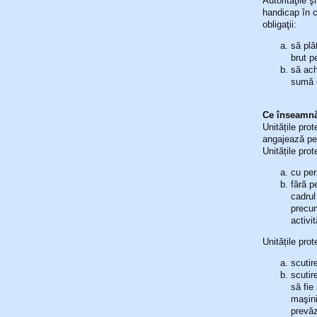
Autorităţile 
handicap în c
obligaţii:
să plă
brut p
să ach
sumă e
Ce înseamnă 
Unitățile prot
angajează pe
Unitățile prote
cu per
fără p
cadrul
precum
activi
Unitățile pro
scutir
scutir
să fie
maşini
prevăz