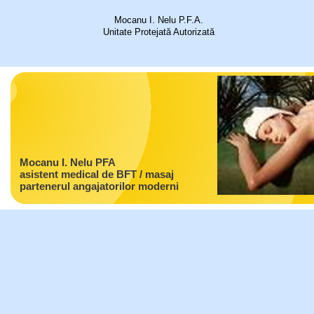
Mocanu I. Nelu P.F.A.
Unitate Protejată Autorizată
Mocanu I. Nelu PFA
asistent medical de BFT / masaj
partenerul angajatorilor moderni