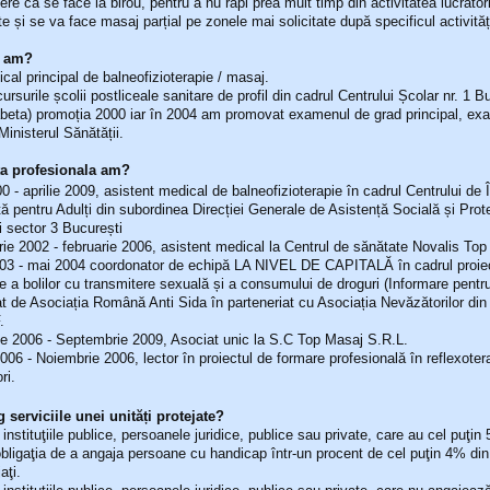
re că se face la birou, pentru a nu răpi prea mult timp din activitatea lucrători
te și se va face masaj parțial pe zonele mai solicitate după specificul activități
e am?
cal principal de balneofizioterapie / masaj.
rsurile școlii postliceale sanitare de profil din cadrul Centrului Școlar nr. 1 B
abeta) promoția 2000 iar în 2004 am promovat examenul de grad principal, e
Ministerul Sănătății.
ta profesionala am?
00 - aprilie 2009, asistent medical de balneofizioterapie în cadrul Centrului de În
ă pentru Adulți din subordinea Direcției Generale de Asistență Socială și Prot
i sector 3 București
e 2002 - februarie 2006, asistent medical la Centrul de sănătate Novalis Top
003 - mai 2004 coordonator de echipă LA NIVEL DE CAPITALĂ în cadrul proiec
e a bolilor cu transmitere sexuală și a consumului de droguri (Informare pentru 
t de Asociația Română Anti Sida în parteneriat cu Asociația Nevăzătorilor di
.
ie 2006 - Septembrie 2009, Asociat unic la S.C Top Masaj S.R.L.
2006 - Noiembrie 2006, lector în proiectul de formare profesională în reflexoter
ri.
 serviciile unei unități protejate?
i instituţiile publice, persoanele juridice, publice sau private, care au cel puţin
obligaţia de a angaja persoane cu handicap într-un procent de cel puţin 4% di
aţi.