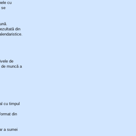
nele cu
e se
lună.
ezultată din
alendaristice.
ivele de
al de muncă a
al cu timpul
format din
oar a sumei