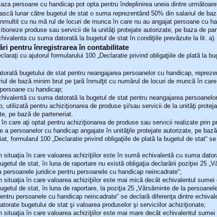
aza persoane cu handicap pot opta pentru îndeplinirea uneia dintre următoarele
ească lunar către bugetul de stat o suma reprezentând 50% din salariul de ba
inmultit cu nu mă rul de locuri de munca în care nu au angajat persoane cu h
itioneze produse sau servicii de la unităţi protejate autorizate, pe baza de part
ivalenta cu suma datorată la bugetul de stat în condiţiile prevăzute la lit. a).
 pentru înregistrarea în contabilitate
laraţi cu ajutorul formularului 100 „Declaratie privind obligaţiile de plată la bu
torată bugetului de stat pentru neangajarea persoanelor cu handicap, reprez
riul de bază minim brut pe ţară înmulţit cu numărul de locuri de muncă în care
 persoane cu handicap;
hivalentă cu suma datorată la bugetul de stat pentru neangajarea persoanelo
, utilizată pentru achiziţionarea de produse şi/sau servicii de la unităţi proteja
te, pe bază de parteneriat.
 în care aţi optat pentru achiziţionarea de produse sau servicii realizate prin p
te a persoanelor cu handicap angajate în unităţile protejate autorizate, pe baz
iat, formularul 100 „Declaratie privind obligaţiile de plată la bugetul de stat“ 
n situaţia în care valoarea achiziţiilor este în sumă echivalentă cu suma dator
ugetul de stat, în luna de raportare nu există obligaţia declarării poziţiei 25 „
a persoanele juridice pentru persoanele cu handicap neincadrate“;
n situaţia în care valoarea achiziţiilor este mai mică decât echivalentul sumei 
ugetul de stat, în luna de raportare, la poziţia 25 „Vărsăminte de la persoanele
entru persoanele cu handicap neincadrate“ se declară diferenţa dintre echival
atorate bugetului de stat şi valoarea produselor şi serviciilor achiziţionate;
n situaţia în care valoarea achiziţiilor este mai mare decât echivalentul sumei 