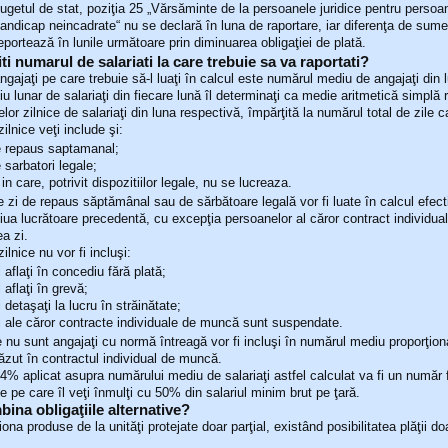
ugetul de stat, poziţia 25 „Vărsăminte de la persoanele juridice pentru persoa
andicap neincadrate“ nu se declară în luna de raportare, iar diferenţa de sum
eportează în lunile următoare prin diminuarea obligaţiei de plată.
ti numarul de salariati la care trebuie sa va raportati?
gajaţi pe care trebuie să-l luaţi în calcul este numărul mediu de angajaţi din 
 lunar de salariaţi din fiecare lună îl determinaţi ca medie aritmetică simplă r
or zilnice de salariaţi din luna respectivă, împărţită la numărul total de zile c
zilnice veţi include şi:
de repaus saptamanal;
e sarbatori legale;
 in care, potrivit dispozitiilor legale, nu se lucreaza.
e zi de repaus săptămânal sau de sărbătoare legală vor fi luate în calcul efect
 ziua lucrătoare precedentă, cu excepţia persoanelor al căror contract individu
ea zi.
zilnice nu vor fi incluşi:
i aflaţi în concediu fără plată;
i aflaţi în grevă;
i detaşaţi la lucru în străinătate;
ii ale căror contracte individuale de muncă sunt suspendate.
re nu sunt angajaţi cu normă întreagă vor fi incluşi în numărul mediu proporţion
ăzut în contractul individual de muncă.
4% aplicat asupra numărului mediu de salariaţi astfel calculat va fi un număr 
 pe care îl veţi înmulţi cu 50% din salariul minim brut pe ţară.
ina obligaţiile alternative?
iona produse de la unităţi protejate doar parţial, existând posibilitatea plăţii d