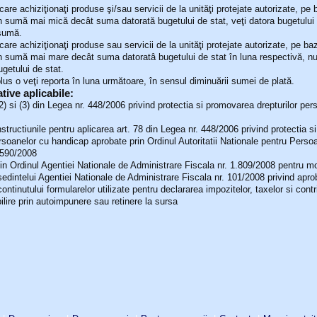
 care achiziţionaţi produse şi/sau servicii de la unităţi protejate autorizate, pe
în sumă mai mică decât suma datorată bugetului de stat, veţi datora bugetului 
 sumă.
 care achiziţionaţi produse sau servicii de la unităţi protejate autorizate, pe ba
în sumă mai mare decât suma datoratâ bugetului de stat în luna respectivă, nu
getului de stat.
plus o veţi reporta în luna următoare, în sensul diminuării sumei de plată.
ive aplicabile:
 (2) si (3) din Legea nr. 448/2006 privind protectia si promovarea drepturilor pe
Instructiunile pentru aplicarea art. 78 din Legea nr. 448/2006 privind protectia 
ersoanelor cu handicap aprobate prin Ordinul Autoritatii Nationale pentru Perso
 590/2008
 din Ordinul Agentiei Nationale de Administrare Fiscala nr. 1.809/2008 pentru m
sedintelui Agentiei Nationale de Administrare Fiscala nr. 101/2008 privind apr
ontinutului formularelor utilizate pentru declararea impozitelor, taxelor si contri
ilire prin autoimpunere sau retinere la sursa