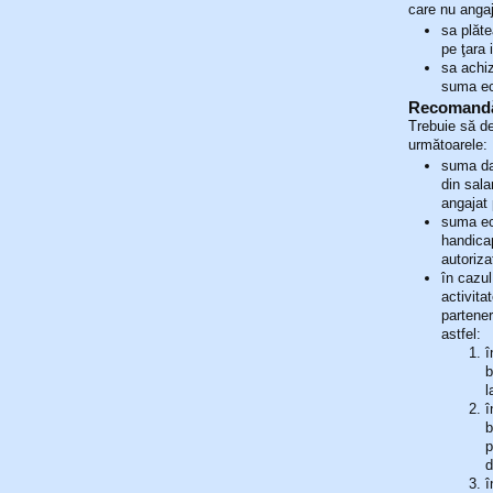
care nu angaj
sa plăt
pe ţara 
sa achiz
suma ech
Recomandări
Trebuie să dec
următoarele:
suma da
din sala
angajat
suma ec
handicap
autoriza
în cazul
activita
partener
astfel:
î
b
l
î
b
p
d
î