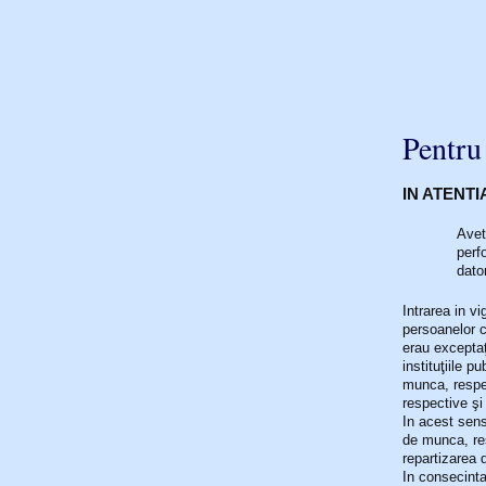
Pentru
IN ATENT
Avet
perf
dato
Intrarea in v
persoanelor c
erau exceptaţi
instituţiile p
munca, respec
respective şi
In acest sens
de munca, res
repartizarea
In consecinta