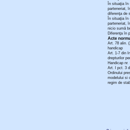
În situaţia în
parteneriat, 
diferenţa de
În situaţia în
parteneriat, 
nicio sumă bu
Diferenţa în 
Acte normat
Art. 78 alin.
handicap
Art. 1-7 din 
drepturilor p
Handicap nr.
Art. I pct. 3
Ordinului pre
modelului si c
regim de stab