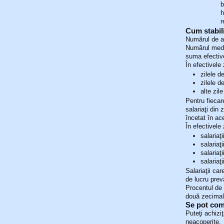
b
h
r
Cum stabili
Numărul de an
Numărul mediu
suma efectivel
În efectivele 
zilele 
zilele d
alte zile
Pentru fiecar
salariaţi din
încetat în ac
În efectivele 
salariaţi
salariaţi
salariaţi
salariaţ
Salariaţii ca
de lucru prev
Procentul de 
două zecimale
Se pot comb
Puteţi achiziţ
neacoperite.