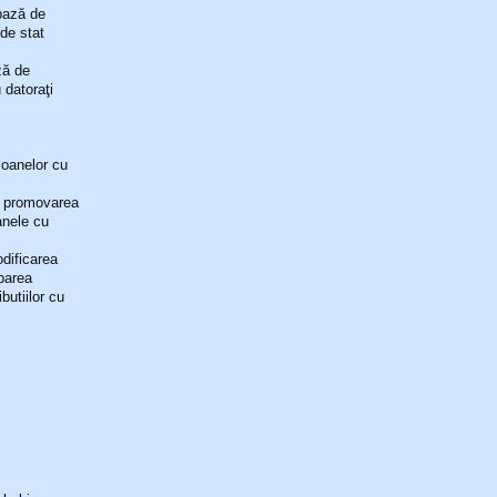
 bază de
de stat
ză de
 datoraţi
rsoanelor cu
si promovarea
anele cu
odificarea
obarea
butiilor cu