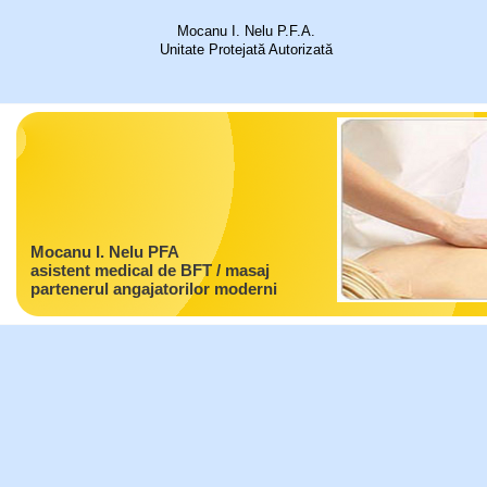
Mocanu I. Nelu P.F.A.
Unitate Protejată Autorizată
Mocanu I. Nelu PFA
asistent medical de BFT / masaj
partenerul angajatorilor moderni